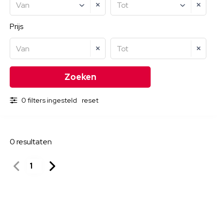
Van
Tot
Prijs
Van
Tot
0 filters ingesteld
reset
0
resultaten
1