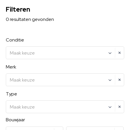
Filteren
0
resultaten
gevonden
Conditie
Maak keuze
Merk
Maak keuze
Type
Maak keuze
Bouwjaar